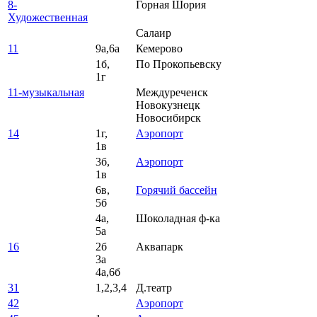
8-
Горная Шория
Художественная
Салаир
11
9а,6а
Кемерово
1б,
По Прокопьевску
1г
11-музыкальная
Междуреченск
Новокузнецк
Новосибирск
14
1г,
Аэропорт
1в
3б,
Аэропорт
1в
6в,
Горячий бассейн
5б
4а,
Шоколадная ф-ка
5а
16
2б
Аквапарк
3а
4а,6б
31
1,2,3,4
Д.театр
42
Аэропорт