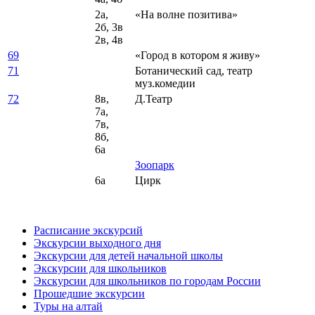
2а,
«На волне позитива»
2б, 3в
2в, 4в
69
«Город в котором я живу»
71
Ботанический сад, театр
муз.комедии
72
8в,
Д.Театр
7а,
7в,
8б,
6а
Зоопарк
6а
Цирк
Расписание экскурсий
Экскурсии выходного дня
Экскурсии для детей начальной школы
Экскурсии для школьников
Экскурсии для школьников по городам России
Прошедшие экскурсии
Туры на алтай