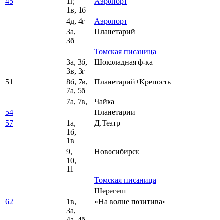
45
1г,
Аэропорт
1в, 1б
4д, 4г
Аэропорт
3а,
Планетарий
3б
Томская писаница
3а, 3б,
Шоколадная ф-ка
3в, 3г
51
8б, 7в,
Планетарий+Крепость
7а, 5б
7а, 7в,
Чайка
54
Планетарий
57
1а,
Д.Театр
1б,
1в
9,
Новосибирск
10,
11
Томская писаница
Шерегеш
62
1в,
«На волне позитива»
3а,
4а, 4б