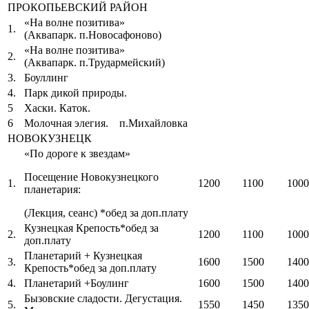
ПРОКОПЬЕВСКИЙ РАЙОН
«На волне позитива»
1.
(Аквапарк. п.Новосафоново)
«На волне позитива»
2.
(Аквапарк. п.Трудармейский)
3.
Боуллинг
4.
Парк дикой природы.
5
Хаски. Каток.
6
Молочная элегия. п.Михайловка
НОВОКУЗНЕЦК
«По дороге к звездам»
Посещение Новокузнецкого
1.
1200
1100
1000
планетария:
(Лекция, сеанс) *обед за доп.плату
Кузнецкая Крепость*обед за
2.
1200
1100
1000
доп.плату
Планетарий + Кузнецкая
3.
1600
1500
1400
Крепость*обед за доп.плату
4.
Планетарий +Боулинг
1600
1500
1400
Бызовские сладости. Дегустация.
5.
1550
1450
1350