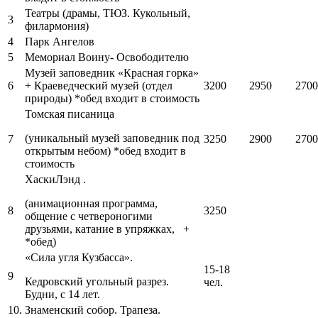
Театры (драмы, ТЮЗ. Кукольный,
3
филармония)
4
Парк Ангелов
5
Мемориал Воину- Освободителю
Музей заповедник «Красная горка»
6
+ Краеведческий музей (отдел
3200
2950
2700
природы) *обед входит в стоимость
Томская писаница
(уникальный музей заповедник под
7
3250
2900
2700
открытым небом) *обед входит в
стоимость
ХаскиЛэнд .
(анимационная программа,
8
3250
общение с четвероногими
друзьями, катание в упряжках, +
*обед)
«Сила угля Кузбасса».
15-18
9
Кедровский угольный разрез.
чел.
Будни, с 14 лет.
10.
Знаменский собор. Трапеза.