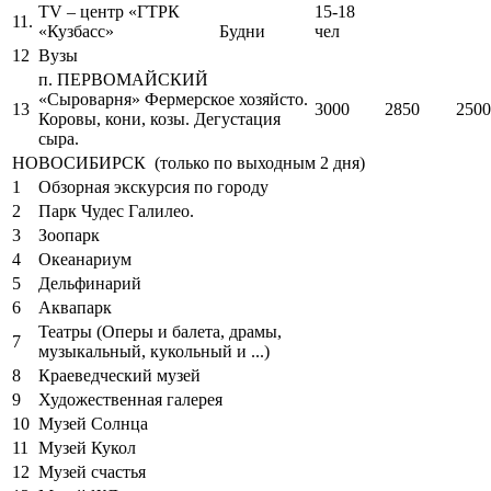
ТV – центр «ГТРК
15-18
11.
«Кузбасс» Будни
чел
12
Вузы
п. ПЕРВОМАЙСКИЙ
«Сыроварня» Фермерское хозяйсто.
13
3000
2850
2500
Коровы, кони, козы. Дегустация
сыра.
НОВОСИБИРСК (только по выходным 2 дня)
1
Обзорная экскурсия по городу
2
Парк Чудес Галилео.
3
Зоопарк
4
Океанариум
5
Дельфинарий
6
Аквапарк
Театры (Оперы и балета, драмы,
7
музыкальный, кукольный и ...)
8
Краеведческий музей
9
Художественная галерея
10
Музей Солнца
11
Музей Кукол
12
Музей счастья