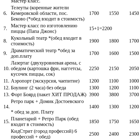
Мастер класс.
Телеуты (коренные жители
6.
Кемеровской области, пос.
1700
1550
1450
Беково (*обед входит в стоимость)
Мастер класс по изготовлению
7.
15+1=2200
пиццы (Папа Джонс)
Кукольный театр *(обед входит в
8.
1900
1800
1700
стоимость)
Драматический театр *обед за
9.
1700
1600
1500
доп.плату
Лазертаг (двухуровневая арена, с
10.
обедом (картошка фри, наггетсы,
2250
2150
2050
кусочек пиццы, сок)
11.
Аэропорт (экскурсия, чаепитие)
1200
1100
1000
12.
Боулинг (2 часа) без обеда
1300
1200
1100
13.
Форт Боярд (пакет ХИТ ПРОДАЖ)
3900
3800
3700
Ретро парк + Домик Достоевского
14.
1400
1300
1200
* обед за доп. Плату
Планетарий + Ретро Парк (обед
15.
1850
1750
1650
входит в стоимость)
КидСтрит (город профессий) 6
2500
2400
2300
профессий + обед)