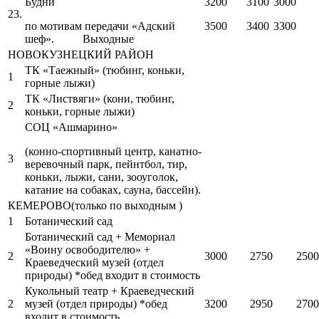
Будни
3200
3100
3000
23.
по мотивам передачи «Адский
3500
3400
3300
шеф». Выходные
НОВОКУЗНЕЦКИЙ РАЙОН
ТК «Таежный» (тюбинг, коньки,
1
горные лыжи)
ТК «Листвяги» (кони, тюбинг,
2
коньки, горные лыжи)
СОЦ «Ашмарино»
(конно-спортивный центр, канатно-
3
веревочный парк, пейнтбол, тир,
коньки, лыжи, сани, зооуголок,
катание на собаках, сауна, бассейн).
КЕМЕРОВО(только по выходным )
1
Ботанический сад
Ботанический сад + Мемориал
«Воину освободителю» +
2
3000
2750
2500
Краеведческий музей (отдел
природы) *обед входит в стоимость
Кукольный театр + Краеведческий
2
музей (отдел природы) *обед
3200
2950
2700
входит в стоимость