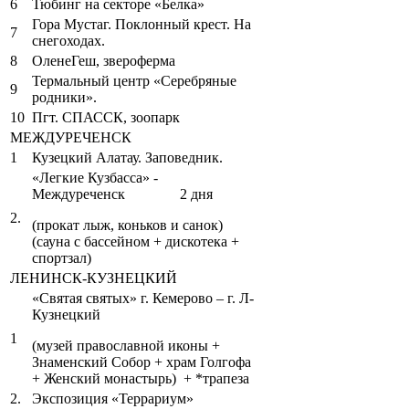
6
Тюбинг на секторе «Белка»
Гора Мустаг. Поклонный крест. На
7
снегоходах.
8
ОленеГеш, звероферма
Термальный центр «Серебряные
9
родники».
10
Пгт. СПАССК, зоопарк
МЕЖДУРЕЧЕНСК
1
Кузецкий Алатау. Заповедник.
«Легкие Кузбасса» -
Междуреченск 2 дня
2.
(прокат лыж, коньков и санок)
(сауна с бассейном + дискотека +
спортзал)
ЛЕНИНСК-КУЗНЕЦКИЙ
«Святая святых» г. Кемерово – г. Л-
Кузнецкий
1
(музей православной иконы +
Знаменский Собор + храм Голгофа
+ Женский монастырь) + *трапеза
2.
Экспозиция «Террариум»