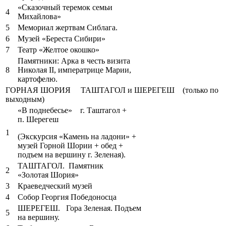
«Сказочный теремок семьи
4
Михайлова»
5
Мемориал жертвам Сиблага.
6
Музей «Береста Сибири»
7
Театр «Желтое окошко»
Памятники: Арка в честь визита
8
Николая II, императрице Марии,
картофелю.
ГОРНАЯ ШОРИЯ ТАШТАГОЛ и ШЕРЕГЕШ (только по
выходным)
«В поднебесье» г. Таштагол +
п. Шерегеш
1
(Экскурсия «Камень на ладони» +
музей Горной Шории + обед +
подъем на вершину г. Зеленая).
ТАШТАГОЛ. Памятник
2
«Золотая Шория»
3
Краеведческий музей
4
Собор Георгия Победоносца
ШЕРЕГЕШ. Гора Зеленая. Подъем
5
на вершину.