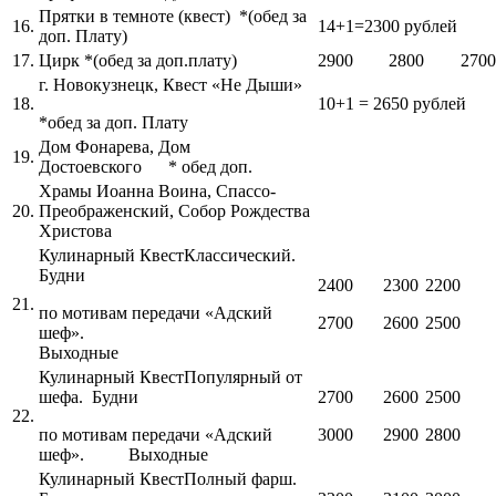
Прятки в темноте (квест) *(обед за
16.
14+1=2300 рублей
доп. Плату)
17.
Цирк *(обед за доп.плату)
2900
2800
2700
г. Новокузнецк, Квест «Не Дыши»
18.
10+1 = 2650 рублей
*обед за доп. Плату
Дом Фонарева, Дом
19.
Достоевского * обед доп.
Храмы Иоанна Воина, Спассо-
20.
Преображенский, Собор Рождества
Христова
Кулинарный КвестКлассический.
Будни
2400
2300
2200
21.
по мотивам передачи «Адский
2700
2600
2500
шеф».
Выходные
Кулинарный КвестПопулярный от
шефа. Будни
2700
2600
2500
22.
по мотивам передачи «Адский
3000
2900
2800
шеф». Выходные
Кулинарный КвестПолный фарш.