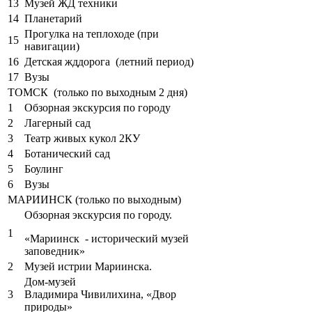
13
Музей ЖД техники
14
Планетарий
Прогулка на теплоходе (при
15
навигации)
16
Детская жддорога (летний период)
17
Вузы
ТОМСК (только по выходным 2 дня)
1
Обзорная экскурсия по городу
2
Лагерный сад
3
Театр живых кукол 2КУ
4
Ботанический сад
5
Боулинг
6
Вузы
МАРИИНСК (только по выходным)
Обзорная экскурсия по городу.
1
«Мариинск - исторический музей
заповедник»
2
Музей истрии Мариинска.
Дом-музей
3
Владимира Чивилихина, «Двор
природы»