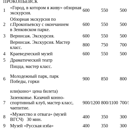
ПРОКОПЬЕВСК
«Город, в котором я живу» обзорная
1
600
550
500
экскурсия.
Обзорная экскурсия по
2
г.Прокопьевску с окончанием
600
550
500
в Зенковском парке.
3
Вернисаж. Экскурсия.
600
550
500
Вернисаж. Экскурсия. Мастер
800
750
700
класс.
4
Краеведческий музей
600
550
500
5
Драматический театр
Пицца, мастер класс.
Молодежный парк, парк
6
900
850
800
Победы, горки
или(кино+ цена билета)
Зазенковье. Казачий конно-
7
спортивный клуб, мастер класс,
900/1200
800/1100
700/
чаепитие.
«Мужество и отвага» (музей
8
400
350
300
ВГСЧ) 30 мин.
9
Музей «Русская изба»
400
350
300